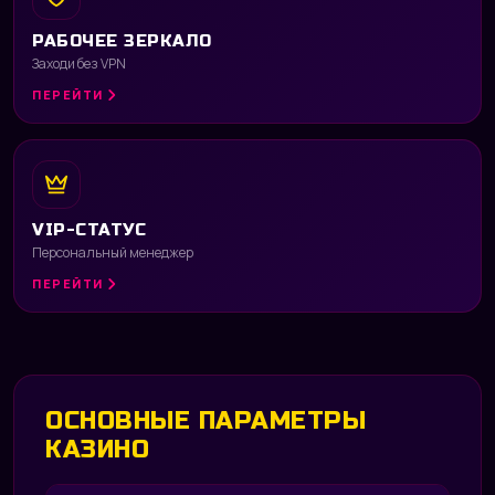
РАБОЧЕЕ ЗЕРКАЛО
Заходи без VPN
ПЕРЕЙТИ
VIP-СТАТУС
Персональный менеджер
ПЕРЕЙТИ
ОСНОВНЫЕ ПАРАМЕТРЫ
КАЗИНО