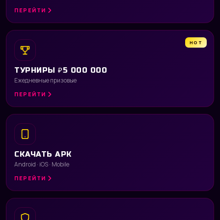
ПЕРЕЙТИ
HOT
ТУРНИРЫ ₽5 000 000
Ежедневные призовые
ПЕРЕЙТИ
IZZ
СКАЧАТЬ APK
Android · iOS · Mobile
ПЕРЕЙТИ