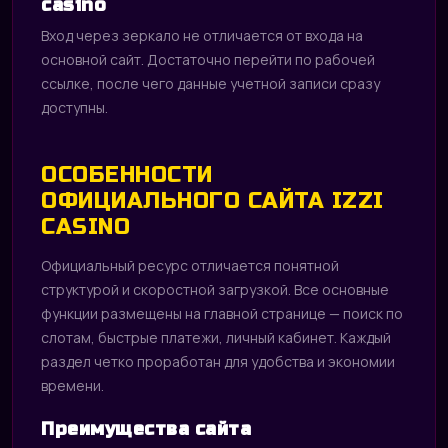
casino
Вход через зеркало не отличается от входа на
основной сайт. Достаточно перейти по рабочей
ссылке, после чего данные учетной записи сразу
доступны.
ОСОБЕННОСТИ
ОФИЦИАЛЬНОГО САЙТА IZZI
CASINO
Официальный ресурс отличается понятной
структурой и скоростной загрузкой. Все основные
функции размещены на главной странице — поиск по
слотам, быстрые платежи, личный кабинет. Каждый
раздел четко проработан для удобства и экономии
времени.
Преимущества сайта