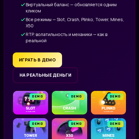
Виртуальный баланс — обновляется одним
кликом
Все режимы — Slot, Crash, Plinko, Tower, Mines,
X50
RTP, волатильность и механики — как в
реальной
ИГРАТЬ В ДЕМО
НА РЕАЛЬНЫЕ ДЕНЬГИ
DEMO
DEMO
DEMO
DEMO
DEMO
DEMO