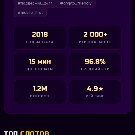
#поддержка_24/7
#crypto_friendly
#mobile_first
2018
2 000+
ГОД ЗАПУСКА
ИГР В КАТАЛОГЕ
15 мин
96.8%
ДО ВЫПЛАТЫ
СРЕДНИЙ RTP
1.2M
4.9★
ИГРОКОВ
РЕЙТИНГ
ТОП
СЛОТОВ