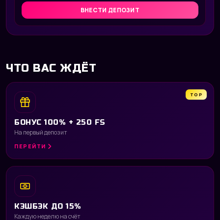
ВНЕСТИ ДЕПОЗИТ
ЧТО ВАС ЖДЁТ
TOP
БОНУС 100% + 250 FS
На первый депозит
ПЕРЕЙТИ
КЭШБЭК ДО 15%
Каждую неделю на счёт