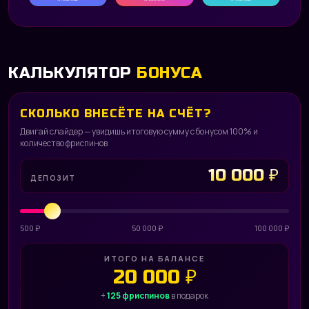
КАЛЬКУЛЯТОР
БОНУСА
СКОЛЬКО ВНЕСЁТЕ НА СЧЁТ?
Двигай слайдер — увидишь итоговую сумму с бонусом 100% и
количество фриспинов
10 000 ₽
ДЕПОЗИТ
500 ₽
50 000 ₽
100 000 ₽
ИТОГО НА БАЛАНСЕ
20 000 ₽
+
125 фриспинов
в подарок