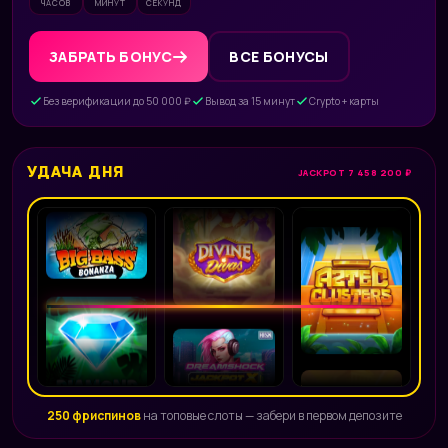
ЧАСОВ
МИНУТ
СЕКУНД
ЗАБРАТЬ БОНУС
ВСЕ БОНУСЫ
Без верификации до 50 000 ₽
Вывод за 15 минут
Crypto + карты
УДАЧА ДНЯ
JACKPOT 7 458 200 ₽
250 фриспинов
на топовые слоты — забери в первом депозите